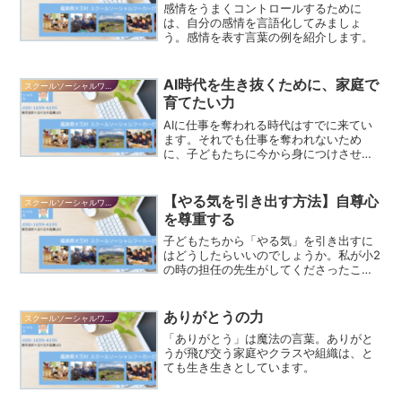
感情をうまくコントロールするために
は、自分の感情を言語化してみましょ
う。感情を表す言葉の例を紹介します。
AI時代を生き抜くために、家庭で
スクールソーシャルワーカーだより
育てたい力
AIに仕事を奪われる時代はすでに来てい
ます。それでも仕事を奪われないため
に、子どもたちに今から身につけさせた
い力と親の役割について解説します。
【やる気を引き出す方法】自尊心
スクールソーシャルワーカーだより
を尊重する
子どもたちから「やる気」を引き出すに
はどうしたらいいのでしょうか。私が小2
の時の担任の先生がしてくださったこと
に学んでみましょう。
ありがとうの力
スクールソーシャルワーカーだより
「ありがとう」は魔法の言葉。ありがと
うが飛び交う家庭やクラスや組織は、と
ても生き生きとしています。