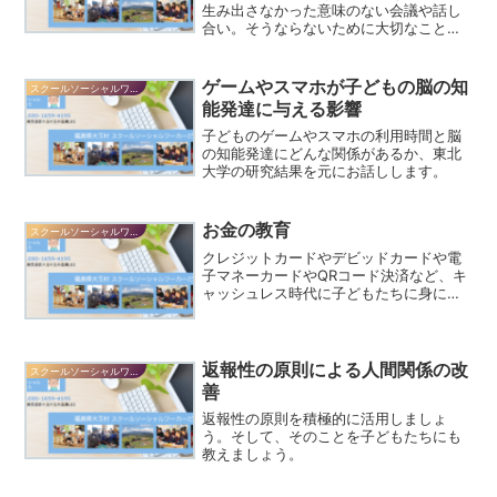
生み出さなかった意味のない会議や話し
合い。そうならないために大切なことは
何でしょうか。
ゲームやスマホが子どもの脳の知
スクールソーシャルワーカーだより
能発達に与える影響
子どものゲームやスマホの利用時間と脳
の知能発達にどんな関係があるか、東北
大学の研究結果を元にお話しします。
お金の教育
スクールソーシャルワーカーだより
クレジットカードやデビッドカードや電
子マネーカードやQRコード決済など、キ
ャッシュレス時代に子どもたちに身につ
けてもらいたい力とは？
返報性の原則による人間関係の改
スクールソーシャルワーカーだより
善
返報性の原則を積極的に活用しましょ
う。そして、そのことを子どもたちにも
教えましょう。