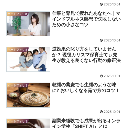
2025.10.01
仕事と育児で疲れたあなたへ｜マ
ポートフォリオ
インドフルネス瞑想で失敗しない
ための小さなコツ
2025.10.01
逆効果の叱り方をしていません
ポートフォリオ
か？ 現役カリスマ保育士てぃ先
生が教える良くない行動の修正法
2025.10.01
乾麺の蕎麦でも生麺のような味
ポートフォリオ
に? おいしくなる茹で方のコツ！
2025.10.01
副業未経験でも成果が出るオンラ
ポートフォリオ
イン学校「SHIFT AI」とは