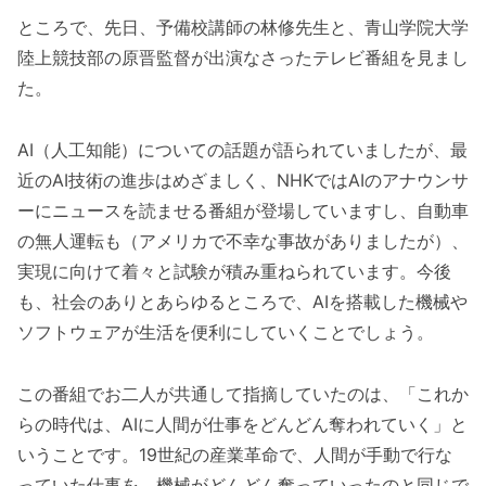
ところで、先日、予備校講師の林修先生と、青山学院大学
陸上競技部の原晋監督が出演なさったテレビ番組を見まし
た。
AI（人工知能）についての話題が語られていましたが、最
近のAI技術の進歩はめざましく、NHKではAIのアナウンサ
ーにニュースを読ませる番組が登場していますし、自動車
の無人運転も（アメリカで不幸な事故がありましたが）、
実現に向けて着々と試験が積み重ねられています。今後
も、社会のありとあらゆるところで、AIを搭載した機械や
ソフトウェアが生活を便利にしていくことでしょう。
この番組でお二人が共通して指摘していたのは、「これか
らの時代は、AIに人間が仕事をどんどん奪われていく」と
いうことです。19世紀の産業革命で、人間が手動で行な
っていた仕事を、機械がどんどん奪っていったのと同じで