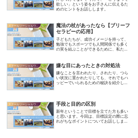
欲しい」という姿をお子さんに伝えるた
めのヒントをお話しします。
魔法の杖があったなら【ブリーフ
スクールソーシャルワーカーだより
セラピーの応用】
子どもたちが、成功イメージを持って、
勉強でもスポーツでも人間関係でも多く
の実を結ぶことができるために、私たち
大人に何ができるでしょうか。
嫌な目にあったときの対処法
スクールソーシャルワーカーだより
嫌なことを言われたり、されたり、つら
い状況に置かれたりしても、それでもハ
ッピーでいられるための秘訣を紹介しま
す。
手段と目的の区別
スクールソーシャルワーカーだより
新年ということで目標を立てた方も多い
と思います。今回は、目標設定の際に忘
れがちなポイントについてお話ししま
す。