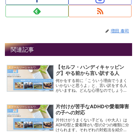
増田 泰司
関連記事
【セルフ・ハンディキャッピン
スクールソーシャルワーカーだより
グ】やる前から言い訳する人
何かをする前に「こういう理由でうまく
いかないと思うよ」と、言い訳をする人
がいますね。どんな心理なのでしょう。
そして、どんなメリットやデメリットが
あるのでしょうか。
片付けが苦手なADHDや愛着障害
スクールソーシャルワーカーだより
の子への対応
片付けがうまくない子ども（や大人）は
ADHD型と愛着障がい型の2つの種類に分
けられます。それぞれの対処法を紹介し
ます。