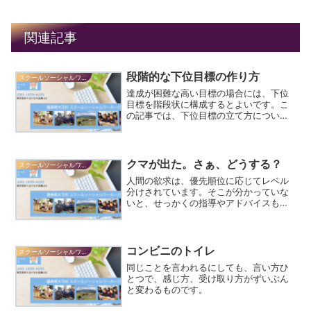
関連記事
段階的な下位目標の作り方
スクールソーシャルワーカーだより
達成が困難な高い目標の場合には、下位
目標を階段状に構成するとよいです。こ
の記事では、下位目標の立て方について
のコツを紹介します。
クマが出た。さぁ、どうする？
スクールソーシャルワーカーだより
人間の欲求は、優先順位に応じてレベル
分けされています。そこが分かっていな
いと、せっかくの指導やアドバイスも役
に立ちません。
コンビニのトイレ
スクールソーシャルワーカーだより
同じことを言われるにしても、言い方ひ
とつで、感じ方、受け取り方がずいぶん
と変わるものです。