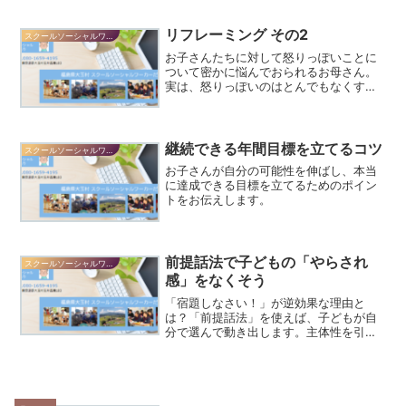
リフレーミング その2
スクールソーシャルワーカーだより
お子さんたちに対して怒りっぽいことに
ついて密かに悩んでおられるお母さん。
実は、怒りっぽいのはとんでもなくすば
らしい性格なのですが、それはなぜ？
継続できる年間目標を立てるコツ
スクールソーシャルワーカーだより
お子さんが自分の可能性を伸ばし、本当
に達成できる目標を立てるためのポイン
トをお伝えします。
前提話法で子どもの「やらされ
スクールソーシャルワーカーだより
感」をなくそう
「宿題しなさい！」が逆効果な理由と
は？「前提話法」を使えば、子どもが自
分で選んで動き出します。主体性を引き
出す具体的な声かけ例を紹介します。